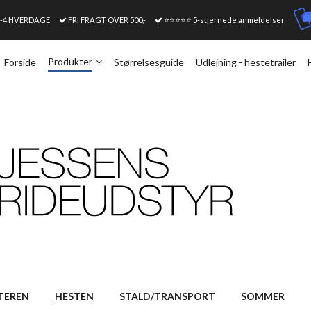
1-4 HVERDAGE
FRI FRAGT OVER 500,-
⭐⭐⭐⭐⭐ 5-stjernede anmeldelser
Produkter
Forside
Størrelsesguide
Udlejning - hestetrailer
TEREN
HESTEN
STALD/TRANSPORT
SOMMER