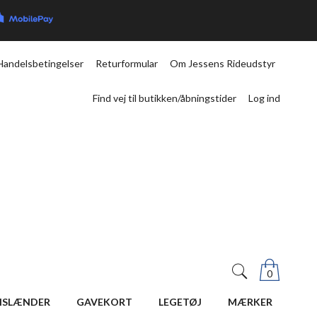
Handelsbetingelser
Returformular
Om Jessens Rideudstyr
Find vej til butikken/åbningstider
Log ind
0
ISLÆNDER
GAVEKORT
LEGETØJ
MÆRKER