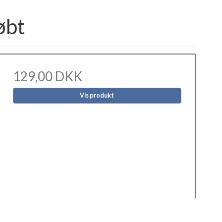
øbt
129,00 DKK
Vis produkt