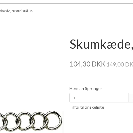
kæde, rustfri stål HS
Skumkæde, r
104,30 DKK
149,00 D
Herman Sprenger
Tilføj til ønskeliste