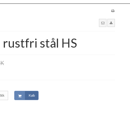
ustfri stål HS
KK
Stk
Køb