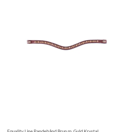
Equality Line Pandebånd Brun m. Guld Krystal