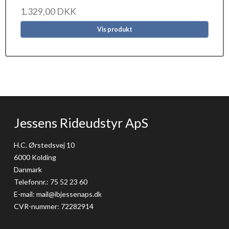
1.329,00 DKK
Vis produkt
Jessens Rideudstyr ApS
H.C. Ørstedsvej 10
6000 Kolding
Danmark
Telefonnr.
:
75 52 23 60
E-mail
:
mail@ibjessenaps.dk
CVR-nummer
:
72282914