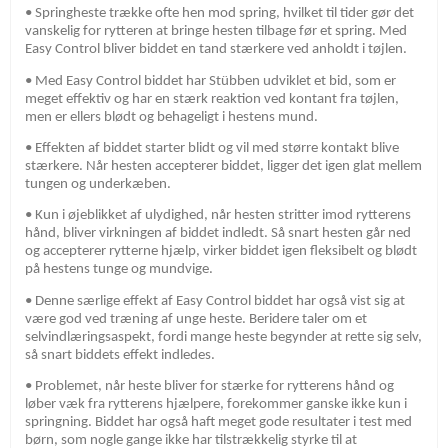
• Springheste trække ofte hen mod spring, hvilket til tider gør det
vanskelig for rytteren at bringe hesten tilbage før et spring. Med
Easy Control bliver biddet en tand stærkere ved anholdt i tøjlen.
• Med Easy Control biddet har Stübben udviklet et bid, som er
meget effektiv og har en stærk reaktion ved kontant fra tøjlen,
men er ellers blødt og behageligt i hestens mund.
• Effekten af ​​biddet starter blidt og vil med større kontakt blive
stærkere. Når hesten accepterer biddet, ligger det igen glat mellem
tungen og underkæben.
• Kun i øjeblikket af ulydighed, når hesten stritter imod rytterens
hånd, bliver virkningen af ​​biddet indledt. Så snart hesten går ned
og accepterer rytterne hjælp, virker biddet igen fleksibelt og blødt
på hestens tunge og mundvige.
• Denne særlige effekt af Easy Control biddet har også vist sig at
være god ved træning af unge heste. Beridere taler om et
selvindlæringsaspekt, fordi mange heste begynder at rette sig selv,
så snart biddets effekt indledes.
• Problemet, når heste bliver for stærke for rytterens hånd og
løber væk fra rytterens hjælpere, forekommer ganske ikke kun i
springning. Biddet har også haft meget gode resultater i test med
børn, som nogle gange ikke har tilstrækkelig styrke til at