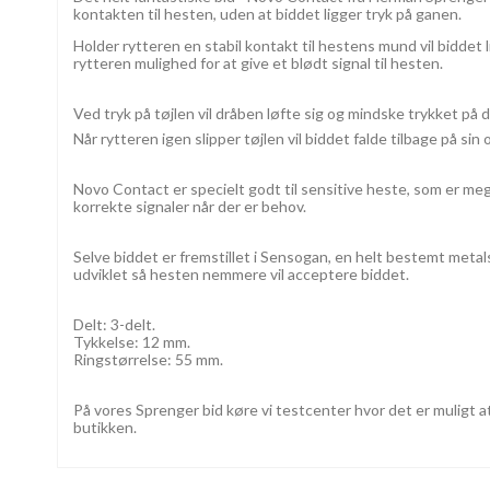
kontakten til hesten, uden at biddet ligger tryk på ganen.
Holder rytteren en stabil kontakt til hestens mund vil biddet l
rytteren mulighed for at give et blødt signal til hesten.
Ved tryk på tøjlen vil dråben løfte sig og mindske trykket 
Når rytteren igen slipper tøjlen vil biddet falde tilbage på si
Novo Contact er specielt godt til sensitive heste, som er me
korrekte signaler når der er behov.
Selve biddet er fremstillet i Sensogan, en helt bestemt meta
udviklet så hesten nemmere vil acceptere biddet.
Delt: 3-delt.
Tykkelse: 12 mm.
Ringstørrelse: 55 mm.
På vores Sprenger bid køre vi testcenter hvor det er muligt at 
butikken.