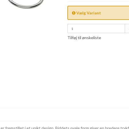
Vælg Variant
Tilføj til ønskeliste
r fremstillet i et unikt design. Biddets ovale form giver en bredere try