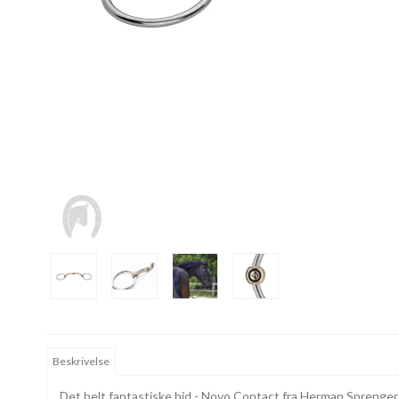
Beskrivelse
Det helt fantastiske bid - Novo Contact fra Herman Sprenger e