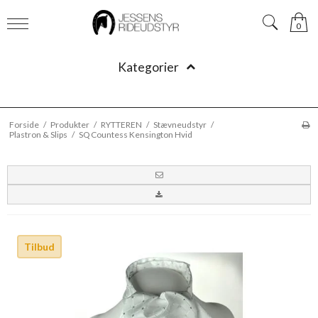
0
Kategorier
Forside
/
Produkter
/
RYTTEREN
/
Stævneudstyr
/
Plastron & Slips
/
SQ Countess Kensington Hvid
Tilbud